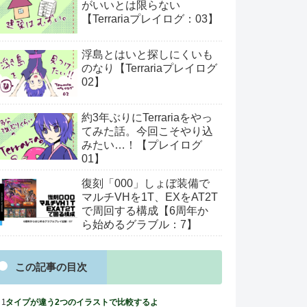
がいいとは限らない
【Terrariaプレイログ：03】
浮島とはいと探しにくいも
のなり【Terrariaプレイログ
02】
約3年ぶりにTerrariaをやっ
てみた話。今回こそやり込
みたい…！【プレイログ
01】
復刻「000」しょぼ装備で
マルチVHを1T、EXをAT2T
で周回する構成【6周年か
ら始めるグラブル：7】
この記事の目次
タイプが違う2つのイラストで比較するよ