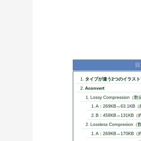
目
タイプが違う2つのイラスト
Aconvert
Lossy Compression（
A：269KB→63.1KB
B：458KB→131KB
Lossless Compresion
A：269KB→170KB